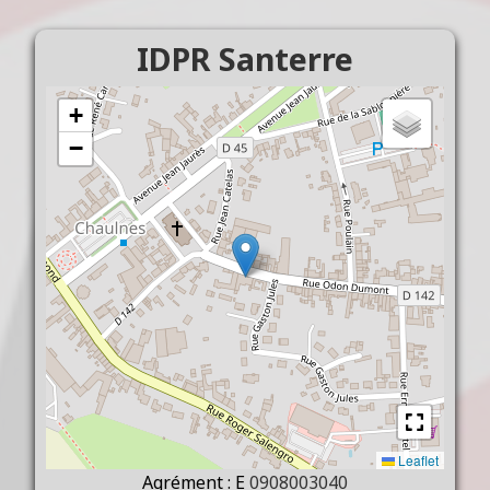
IDPR Santerre
+
−
Leaflet
Agrément : E
0908003040